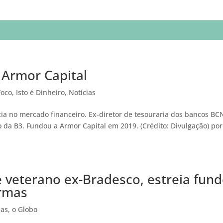
 Armor Capital
Foco
,
Isto é Dinheiro
,
Notícias
ia no mercado financeiro. Ex-diretor de tesouraria dos bancos BC
 da B3. Fundou a Armor Capital em 2019. (Crédito: Divulgação) por
e veterano ex-Bradesco, estreia fun
ormas
ias
,
o Globo