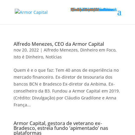
Institucional
Quem Somos
Nossa Equipe
Conselho Consultivo
Fundos
Armor Axe
Armor Sword
Armor Prev
Rentabilidade
Materiais Informativos
Na Mídia
Carta do Gestor
Histórico de Cartas
Carta do Mês
Lâminas
Histórico de Lâminas
Lâmina do Mês Axe
Lâmina do Mês Prev
Lâmina do Mês Sword
Cadastre-se
Compliance
Onde Investir
Alfredo Menezes, CEO da Armor Capital
nov 20, 2022
|
Alfredo Menezes
,
Dinheiro em Foco
,
Isto é Dinheiro
,
Notícias
Quem é e o que faz: Tem 40 anos de experiência no
mercado financeiro. Ex-diretor de tesouraria dos
bancos BCN e Bradesco Ex-diretor da Anbima. Ex-
conselheiro da B3. Fundou a Armor Capital em 2019.
(Crédito: Divulgação) por Cláudio Gradilone e Anna
França...
Armor Capital, gestora de veterano ex-
Bradesco, estreia fundo ‘apimentado’ nas
plataformas