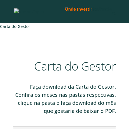
Institucional
Quem Somos
Nossa Equipe
Conselho Consultivo
Fundos
Armor Axe
Armor Sword
Armor Prev
Rentabilidade
Materiais Informativos
Na Mídia
Carta do Gestor
Histórico de Cartas
Carta do Mês
Lâminas
Histórico de Lâminas
Lâmina do Mês Axe
Lâmina do Mês Prev
Lâmina do Mês Sword
Cadastre-se
Compliance
Onde Investir
Carta do Gestor
Carta do Gestor
Faça download da Carta do Gestor.
Confira os meses nas pastas respectivas,
clique na pasta e faça download do mês
que gostaria de baixar o PDF.