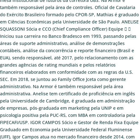
mesa institucional de futuros da corretora UBS. Na Armor é
também responsável pela área de controles. Oficial de Cavalaria
do Exército Brasileiro formado pelo CPOR-SP, Mathias é graduado
em Ciências Econômicas pela Universidade de São Paulo.
ANELISE
SQUASSONI
Sócia e CCO (Chief Compliance Officer)
Equipe
Iniciou sua carreira no Banco Bradesco em 1993, passando pelas
áreas de suporte administrativo, análise de demonstrações
contábeis, análise da concorrência e reporte financeiro (Brasil e
EUA), sendo responsável, até 2017, pelo relacionamento com as
grandes agências de rating mundiais e pelos relatórios
financeiros elaborados em conformidade com as regras da U.S.
SEC. Em 2018, se juntou ao Family Office Jceta como gerente
administrativo. Na Armor é também responsável pela área
administrativa. Anelise tem certificado de proficiência em inglês
pela Universidade de Cambridge, é graduada em administração
de empresas, pós-graduada em marketing pela UNIP e em
psicologia positiva pela PUC-RS, com MBA em controladoria pela
FIPECAFI/USP.
IGOR CAMPOS
Sócio e Gestor de Renda Fixa
Equipe
Graduado em Economia pela Universidade Federal Fluminense
(UFF), Igor Campos atua no mercado financeiro desde 2014, com