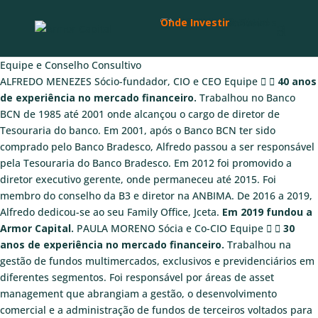
Institucional
Quem Somos
Nossa Equipe
Conselho Consultivo
Fundos
Armor Axe
Armor Sword
Armor Prev
Rentabilidade
Materiais Informativos
Na Mídia
Carta do Gestor
Histórico de Cartas
Carta do Mês
Lâminas
Histórico de Lâminas
Lâmina do Mês Axe
Lâmina do Mês Prev
Lâmina do Mês Sword
Cadastre-se
Compliance
Onde Investir
Equipe e Conselho Consultivo
ALFREDO MENEZES
Sócio-fundador, CIO e CEO
Equipe
40 anos
de experiência no mercado financeiro.
Trabalhou no Banco
BCN de 1985 até 2001 onde alcançou o cargo de diretor de
Tesouraria do banco. Em 2001, após o Banco BCN ter sido
comprado pelo Banco Bradesco, Alfredo passou a ser responsável
pela Tesouraria do Banco Bradesco. Em 2012 foi promovido a
diretor executivo gerente, onde permaneceu até 2015. Foi
membro do conselho da B3 e diretor na ANBIMA. De 2016 a 2019,
Alfredo dedicou-se ao seu Family Office, Jceta.
Em 2019 fundou a
Armor Capital.
PAULA MORENO
Sócia e Co-CIO
Equipe
30
anos de experiência no mercado financeiro.
Trabalhou na
gestão de fundos multimercados, exclusivos e previdenciários em
diferentes segmentos. Foi responsável por áreas de asset
management que abrangiam a gestão, o desenvolvimento
comercial e a administração de fundos de terceiros voltados para