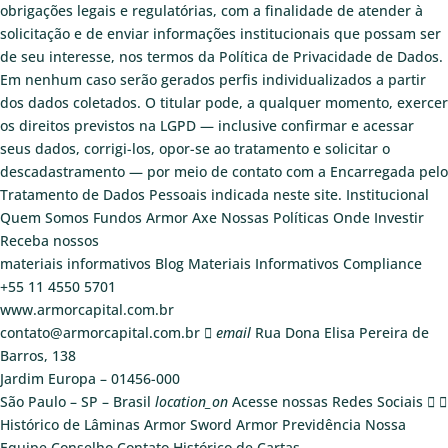
obrigações legais e regulatórias, com a finalidade de atender à
solicitação e de enviar informações institucionais que possam ser
de seu interesse, nos termos da Política de Privacidade de Dados.
Em nenhum caso serão gerados perfis individualizados a partir
dos dados coletados. O titular pode, a qualquer momento, exercer
os direitos previstos na LGPD — inclusive confirmar e acessar
seus dados, corrigi-los, opor-se ao tratamento e solicitar o
descadastramento — por meio de contato com a Encarregada pelo
Tratamento de Dados Pessoais indicada neste site.
Institucional
Quem Somos
Fundos
Armor Axe
Nossas Políticas
Onde Investir
Receba nossos
materiais informativos
Blog
Materiais Informativos
Compliance
+55 11 4550 5701
www.armorcapital.com.br
contato@armorcapital.com.br
email
Rua Dona Elisa Pereira de
Barros, 138
Jardim Europa – 01456-000
São Paulo – SP – Brasil
location_on
Acesse nossas Redes Sociais
Histórico de Lâminas
Armor Sword
Armor Previdência
Nossa
Equipe
Conselho
Contato
Histórico de Cartas